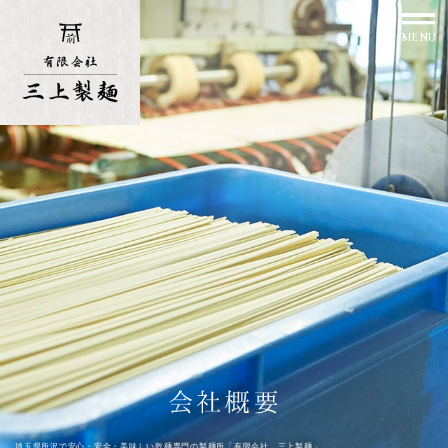
埼玉県所沢で安心・安全・美味しい乾麺専門の製麺所「有限会社 三上製麺」